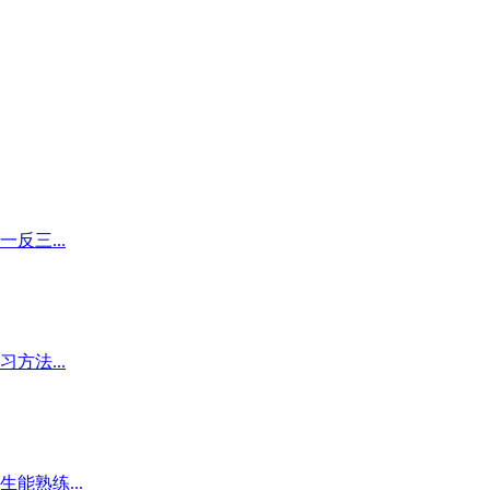
反三...
方法...
能熟练...