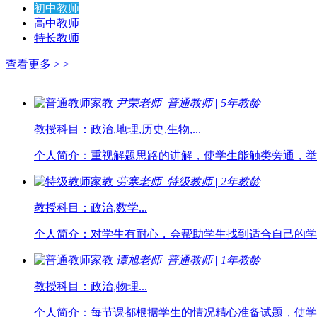
初中教师
高中教师
特长教师
查看更多 > >
尹荣
老师
普通教师
|
5年教龄
教授科目：政治,地理,历史,生物,...
个人简介：重视解题思路的讲解，使学生能触类旁通，举一
劳寒
老师
特级教师
|
2年教龄
教授科目：政治,数学...
个人简介：对学生有耐心，会帮助学生找到适合自己的学习
谭旭
老师
普通教师
|
1年教龄
教授科目：政治,物理...
个人简介：每节课都根据学生的情况精心准备试题，使学生