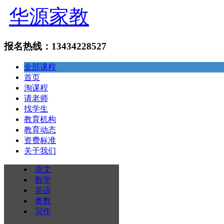
华源家教
报名热线：13434228527
全部课程
首页
淘课程
请老师
找学生
教育机构
教育动态
资费标准
关于我们
语文
数学
英语
奥数
写作