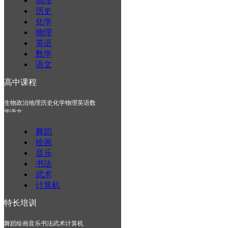
地理
历史
化学
物理
英语
数学
语文
高中课程
生物
政治
地理
历史
化学
物理
英语
数
学
语文
舞蹈
绘画
音乐
书法
武术
计算机
特长培训
舞蹈
绘画
音乐
书法
武术
计算机