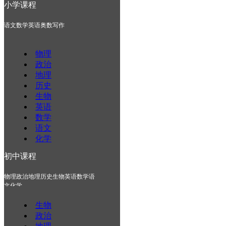
小学课程
语文
数学
英语
奥数
写作
物理
政治
地理
历史
生物
英语
数学
语文
化学
初中课程
物理
政治
地理
历史
生物
英语
数学
语
文
化学
生物
政治