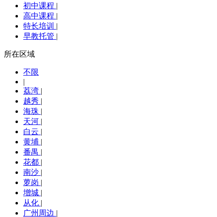
初中课程
|
高中课程
|
特长培训
|
早教托管
|
所在区域
不限
|
荔湾
|
越秀
|
海珠
|
天河
|
白云
|
黄埔
|
番禺
|
花都
|
南沙
|
萝岗
|
增城
|
从化
|
广州周边
|