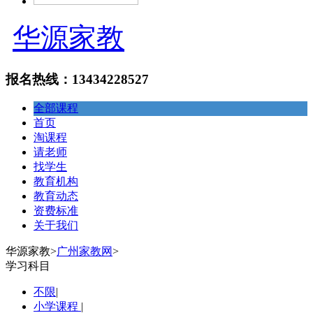
华源家教
报名热线：13434228527
全部课程
首页
淘课程
请老师
找学生
教育机构
教育动态
资费标准
关于我们
华源家教
>
广州家教网
>
学习科目
不限
|
小学课程
|