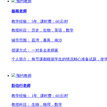
预约教师
杨裕
老师
教学经验：
5年
课时费：
60
元/时
教授科目：
历史，生物，英语，数学
辅导范围：
荔湾，番禺，南沙
授课方式：
一对多去老师家
个人简介：
每节课都根据学生的情况精心准备试题，使学
预约教师
彭伯行
老师
教学经验：
1年
课时费：
60
元/时
教授科目：
生物，物理，数学