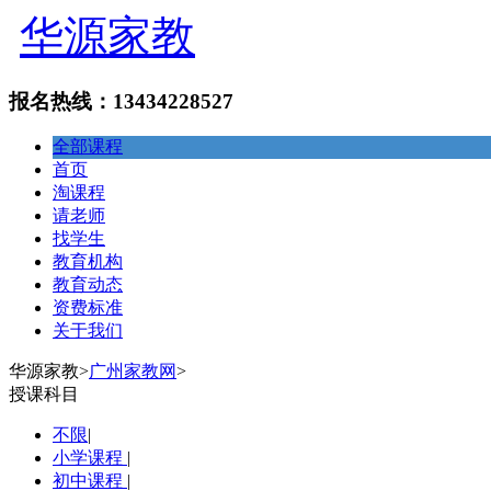
华源家教
报名热线：13434228527
全部课程
首页
淘课程
请老师
找学生
教育机构
教育动态
资费标准
关于我们
华源家教
>
广州家教网
>
授课科目
不限
|
小学课程
|
初中课程
|