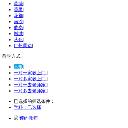
黄埔
|
番禺
|
花都
|
南沙
|
萝岗
|
增城
|
从化
|
广州周边
|
教学方式
不限
|
一对一家教上门
|
一对多家教上门
|
一对一去老师家
|
一对多去老师家
|
已选择的筛选条件：
学科：
已选择
预约教师