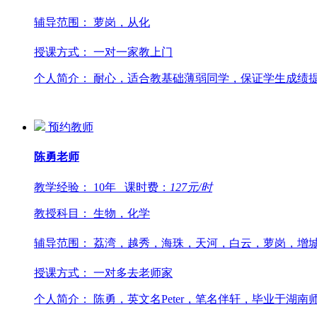
辅导范围：
萝岗，从化
授课方式：
一对一家教上门
个人简介：
耐心，适合教基础薄弱同学，保证学生成绩提高
预约教师
陈勇
老师
教学经验：
10年
课时费：
127
元/时
教授科目：
生物，化学
辅导范围：
荔湾，越秀，海珠，天河，白云，萝岗，增
授课方式：
一对多去老师家
个人简介：
陈勇，英文名Peter，笔名伴轩，毕业于湖南