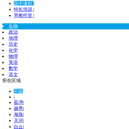
高中课程
|
特长培训
|
早教托管
|
生物
政治
地理
历史
化学
物理
英语
数学
语文
所在区域
不限
|
荔湾
|
越秀
|
海珠
|
天河
|
白云
|