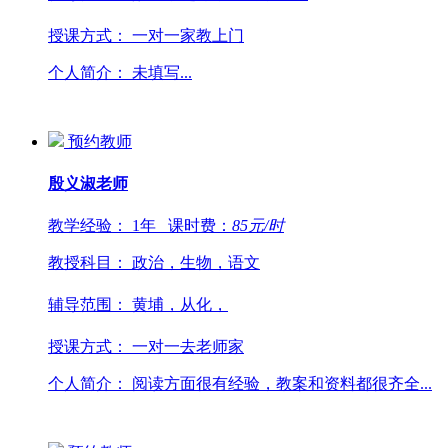
授课方式：
一对一家教上门
个人简介：
未填写...
预约教师
殷义淑
老师
教学经验：
1年
课时费：
85
元/时
教授科目：
政治，生物，语文
辅导范围：
黄埔，从化，
授课方式：
一对一去老师家
个人简介：
阅读方面很有经验，教案和资料都很齐全...