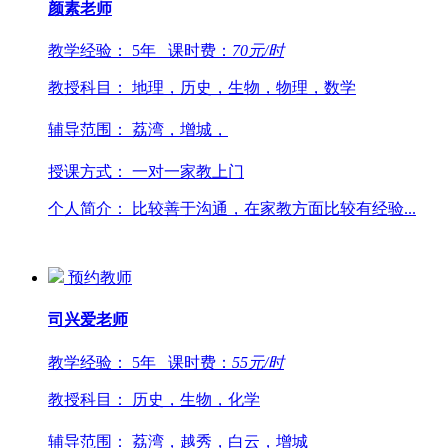
颜素
老师
教学经验：
5年
课时费：
70
元/时
教授科目：
地理，历史，生物，物理，数学
辅导范围：
荔湾，增城，
授课方式：
一对一家教上门
个人简介：
比较善于沟通，在家教方面比较有经验...
预约教师
司兴爱
老师
教学经验：
5年
课时费：
55
元/时
教授科目：
历史，生物，化学
辅导范围：
荔湾，越秀，白云，增城