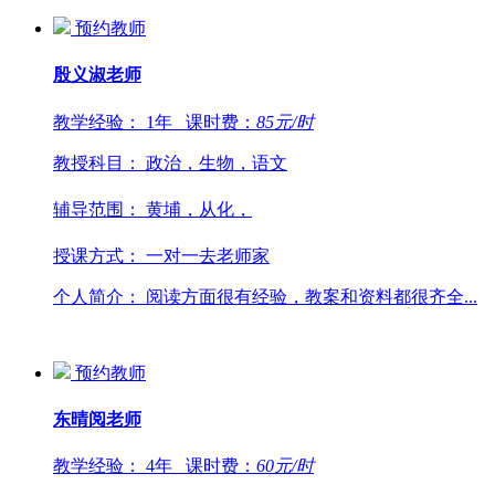
预约教师
殷义淑
老师
教学经验：
1年
课时费：
85
元/时
教授科目：
政治，生物，语文
辅导范围：
黄埔，从化，
授课方式：
一对一去老师家
个人简介：
阅读方面很有经验，教案和资料都很齐全...
预约教师
东晴阅
老师
教学经验：
4年
课时费：
60
元/时