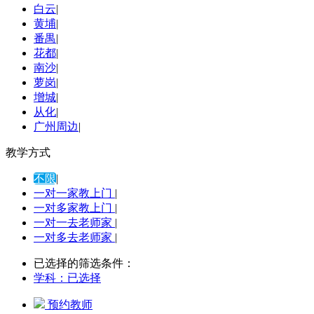
白云
|
黄埔
|
番禺
|
花都
|
南沙
|
萝岗
|
增城
|
从化
|
广州周边
|
教学方式
不限
|
一对一家教上门
|
一对多家教上门
|
一对一去老师家
|
一对多去老师家
|
已选择的筛选条件：
学科：
已选择
预约教师