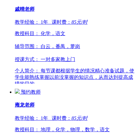
戚晴
老师
教学经验：
1年
课时费：
85
元/时
教授科目：
化学，语文
辅导范围：
白云，番禺，萝岗
授课方式：
一对多家教上门
个人简介：
每节课都根据学生的情况精心准备试题，使
学生能熟练掌握以前没掌握的知识点，从而达到提高成
绩的目的...
预约教师
雍龙
老师
教学经验：
1年
课时费：
85
元/时
教授科目：
地理，化学，物理，数学，语文