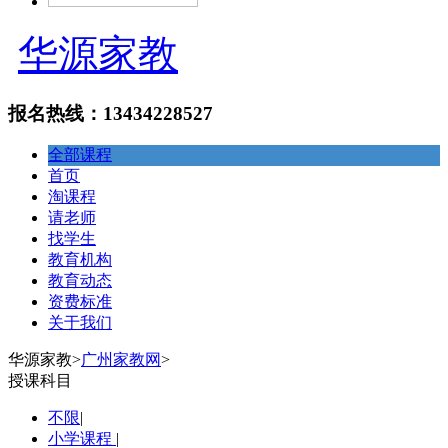
华源家教
报名热线：13434228527
全部课程
首页
淘课程
请老师
找学生
教育机构
教育动态
资费标准
关于我们
华源家教
>
广州家教网
>
授课科目
不限
|
小学课程
|