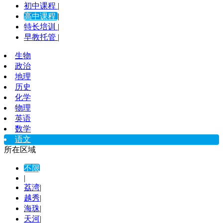
初中课程
|
高中课程
|
特长培训
|
早教托管
|
生物
政治
地理
历史
化学
物理
英语
数学
语文
所在区域
不限
|
荔湾
|
越秀
|
海珠
|
天河
|