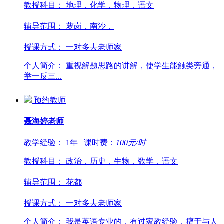
教授科目：
地理，化学，物理，语文
辅导范围：
萝岗，南沙，
授课方式：
一对多去老师家
个人简介：
重视解题思路的讲解，使学生能触类旁通，
举一反三...
预约教师
聂海婷
老师
教学经验：
1年
课时费：
100
元/时
教授科目：
政治，历史，生物，数学，语文
辅导范围：
花都
授课方式：
一对多去老师家
个人简介：
我是英语专业的，有过家教经验，擅于与人