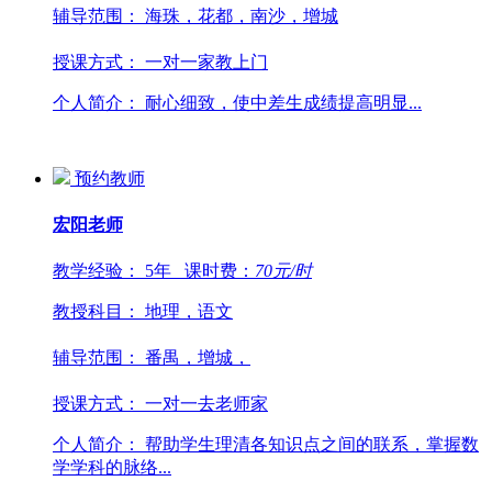
辅导范围：
海珠，花都，南沙，增城
授课方式：
一对一家教上门
个人简介：
耐心细致，使中差生成绩提高明显...
预约教师
宏阳
老师
教学经验：
5年
课时费：
70
元/时
教授科目：
地理，语文
辅导范围：
番禺，增城，
授课方式：
一对一去老师家
个人简介：
帮助学生理清各知识点之间的联系，掌握数
学学科的脉络...