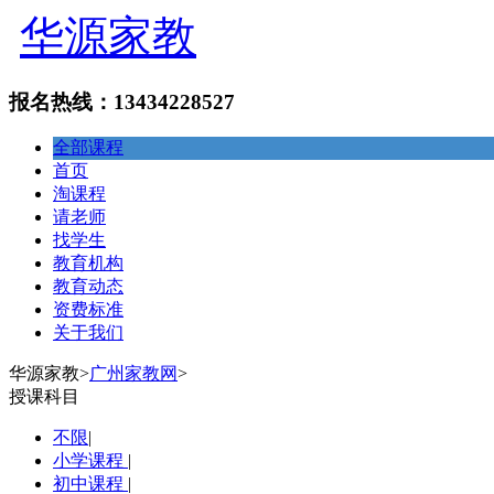
华源家教
报名热线：13434228527
全部课程
首页
淘课程
请老师
找学生
教育机构
教育动态
资费标准
关于我们
华源家教
>
广州家教网
>
授课科目
不限
|
小学课程
|
初中课程
|