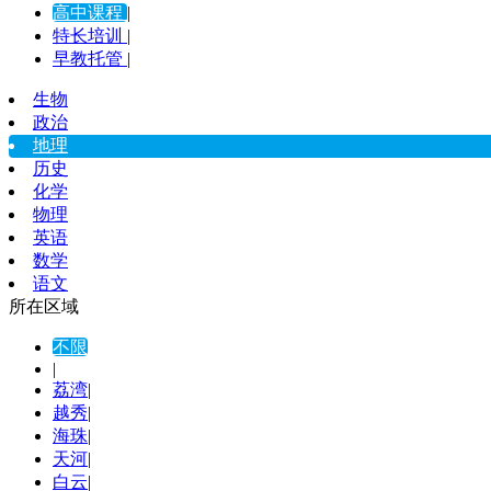
高中课程
|
特长培训
|
早教托管
|
生物
政治
地理
历史
化学
物理
英语
数学
语文
所在区域
不限
|
荔湾
|
越秀
|
海珠
|
天河
|
白云
|