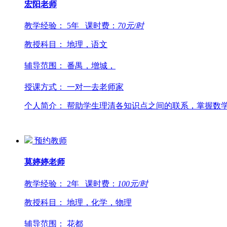
宏阳
老师
教学经验：
5年
课时费：
70
元/时
教授科目：
地理，语文
辅导范围：
番禺，增城，
授课方式：
一对一去老师家
个人简介：
帮助学生理清各知识点之间的联系，掌握数学学
预约教师
莫婷婷
老师
教学经验：
2年
课时费：
100
元/时
教授科目：
地理，化学，物理
辅导范围：
花都