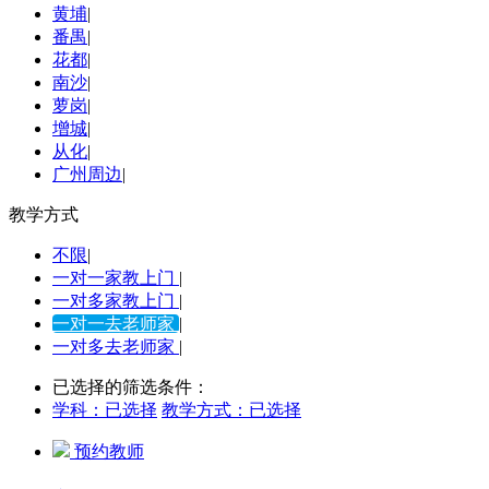
黄埔
|
番禺
|
花都
|
南沙
|
萝岗
|
增城
|
从化
|
广州周边
|
教学方式
不限
|
一对一家教上门
|
一对多家教上门
|
一对一去老师家
|
一对多去老师家
|
已选择的筛选条件：
学科：
已选择
教学方式：
已选择
预约教师