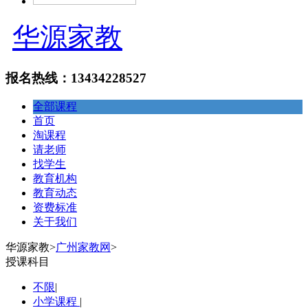
华源家教
报名热线：13434228527
全部课程
首页
淘课程
请老师
找学生
教育机构
教育动态
资费标准
关于我们
华源家教
>
广州家教网
>
授课科目
不限
|
小学课程
|