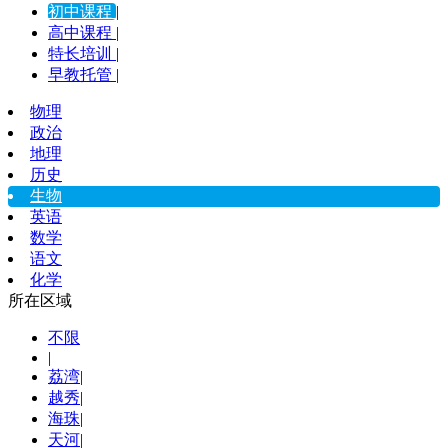
初中课程
|
高中课程
|
特长培训
|
早教托管
|
物理
政治
地理
历史
生物
英语
数学
语文
化学
所在区域
不限
|
荔湾
|
越秀
|
海珠
|
天河
|