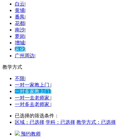
白云
|
黄埔
|
番禺
|
花都
|
南沙
|
萝岗
|
增城
|
从化
|
广州周边
|
教学方式
不限
|
一对一家教上门
|
一对多家教上门
|
一对一去老师家
|
一对多去老师家
|
已选择的筛选条件：
区域：
已选择
学科：
已选择
教学方式：
已选择
预约教师