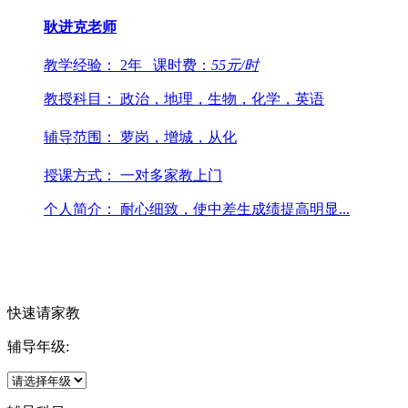
耿进克
老师
教学经验：
2年
课时费：
55
元/时
教授科目：
政治，地理，生物，化学，英语
辅导范围：
萝岗，增城，从化
授课方式：
一对多家教上门
个人简介：
耐心细致，使中差生成绩提高明显...
快速请家教
辅导年级: