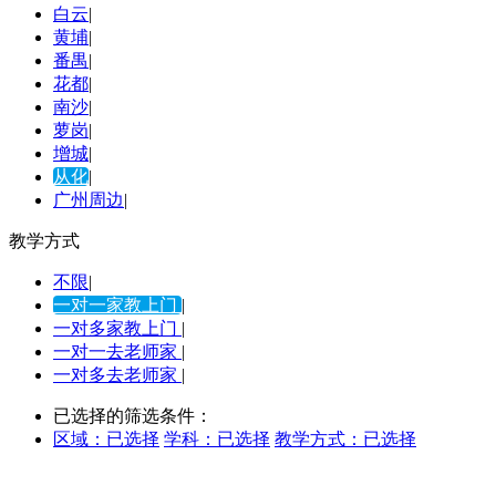
白云
|
黄埔
|
番禺
|
花都
|
南沙
|
萝岗
|
增城
|
从化
|
广州周边
|
教学方式
不限
|
一对一家教上门
|
一对多家教上门
|
一对一去老师家
|
一对多去老师家
|
已选择的筛选条件：
区域：
已选择
学科：
已选择
教学方式：
已选择