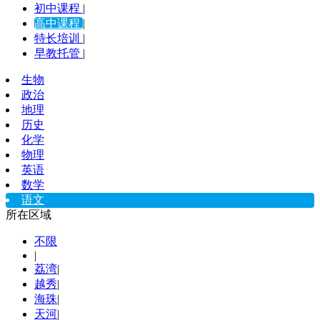
初中课程
|
高中课程
|
特长培训
|
早教托管
|
生物
政治
地理
历史
化学
物理
英语
数学
语文
所在区域
不限
|
荔湾
|
越秀
|
海珠
|
天河
|