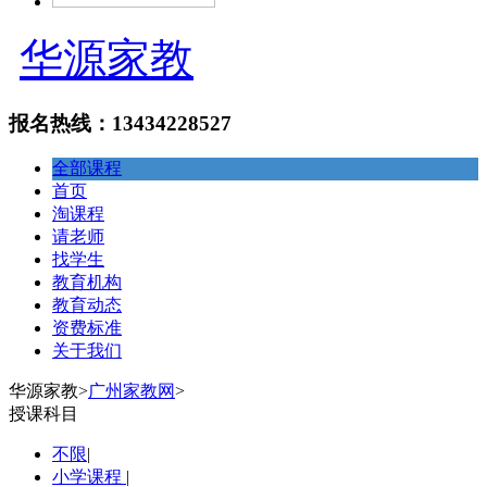
华源家教
报名热线：13434228527
全部课程
首页
淘课程
请老师
找学生
教育机构
教育动态
资费标准
关于我们
华源家教
>
广州家教网
>
授课科目
不限
|
小学课程
|