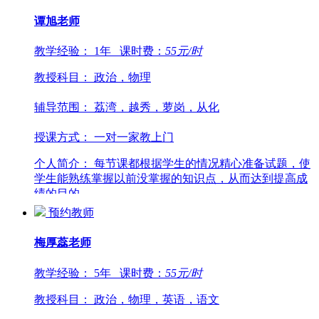
谭旭
老师
教学经验：
1年
课时费：
55
元/时
教授科目：
政治，物理
辅导范围：
荔湾，越秀，萝岗，从化
授课方式：
一对一家教上门
个人简介：
每节课都根据学生的情况精心准备试题，使
学生能熟练掌握以前没掌握的知识点，从而达到提高成
绩的目的...
预约教师
梅厚蕊
老师
教学经验：
5年
课时费：
55
元/时
教授科目：
政治，物理，英语，语文