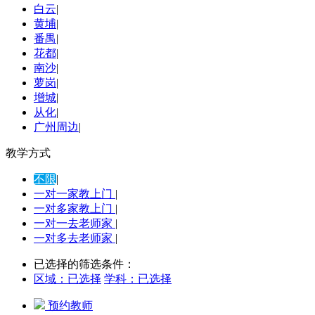
白云
|
黄埔
|
番禺
|
花都
|
南沙
|
萝岗
|
增城
|
从化
|
广州周边
|
教学方式
不限
|
一对一家教上门
|
一对多家教上门
|
一对一去老师家
|
一对多去老师家
|
已选择的筛选条件：
区域：
已选择
学科：
已选择
预约教师