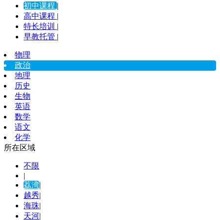
初中课程
|
高中课程
|
特长培训
|
早教托管
|
物理
政治
地理
历史
生物
英语
数学
语文
化学
所在区域
不限
|
荔湾
|
越秀
|
海珠
|
天河
|