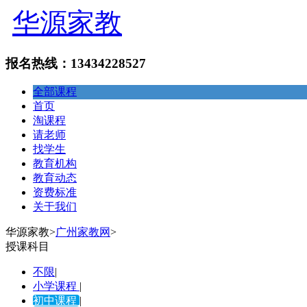
华源家教
报名热线：13434228527
全部课程
首页
淘课程
请老师
找学生
教育机构
教育动态
资费标准
关于我们
华源家教
>
广州家教网
>
授课科目
不限
|
小学课程
|
初中课程
|