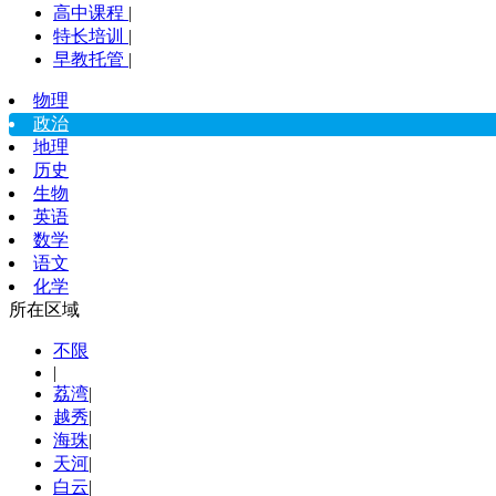
高中课程
|
特长培训
|
早教托管
|
物理
政治
地理
历史
生物
英语
数学
语文
化学
所在区域
不限
|
荔湾
|
越秀
|
海珠
|
天河
|
白云
|