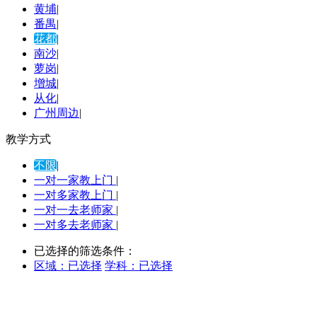
黄埔
|
番禺
|
花都
|
南沙
|
萝岗
|
增城
|
从化
|
广州周边
|
教学方式
不限
|
一对一家教上门
|
一对多家教上门
|
一对一去老师家
|
一对多去老师家
|
已选择的筛选条件：
区域：
已选择
学科：
已选择