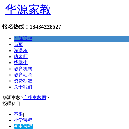
华源家教
报名热线：13434228527
全部课程
首页
淘课程
请老师
找学生
教育机构
教育动态
资费标准
关于我们
华源家教
>
广州家教网
>
授课科目
不限
|
小学课程
|
初中课程
|