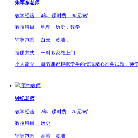
朱军东
老师
教学经验：
4年
课时费：
90
元/时
教授科目：
地理，历史，数学
辅导范围：
白云，黄埔，
授课方式：
一对多家教上门
个人简介：
每节课都根据学生的情况精心准备试题，使学
预约教师
钟纪
老师
教学经验：
2年
课时费：
70
元/时
教授科目：
历史
辅导范围：
荔湾，黄埔