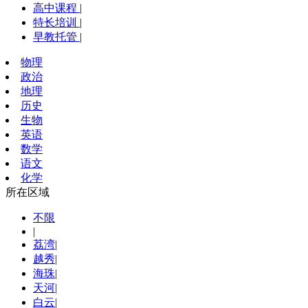
高中课程
|
特长培训
|
早教托管
|
物理
政治
地理
历史
生物
英语
数学
语文
化学
所在区域
不限
|
荔湾
|
越秀
|
海珠
|
天河
|
白云
|