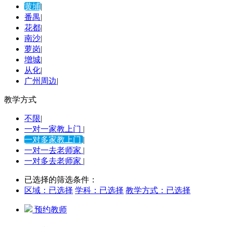
黄埔
|
番禺
|
花都
|
南沙
|
萝岗
|
增城
|
从化
|
广州周边
|
教学方式
不限
|
一对一家教上门
|
一对多家教上门
|
一对一去老师家
|
一对多去老师家
|
已选择的筛选条件：
区域：
已选择
学科：
已选择
教学方式：
已选择
预约教师