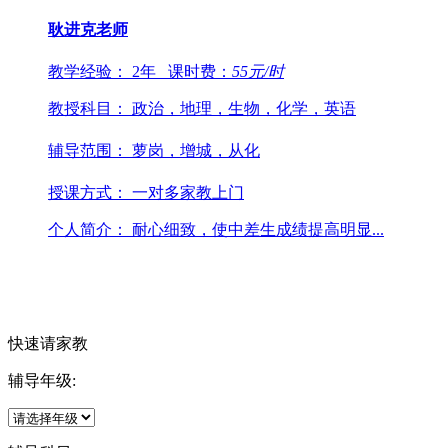
耿进克
老师
教学经验：
2年
课时费：
55
元/时
教授科目：
政治，地理，生物，化学，英语
辅导范围：
萝岗，增城，从化
授课方式：
一对多家教上门
个人简介：
耐心细致，使中差生成绩提高明显...
快速请家教
辅导年级: