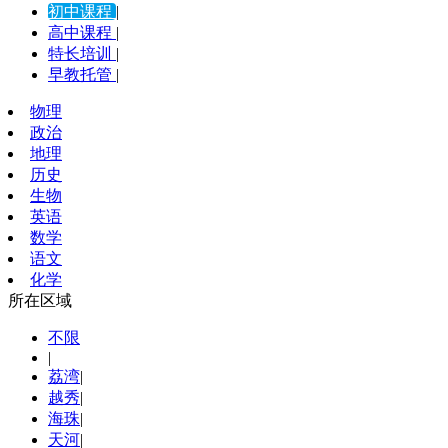
初中课程
|
高中课程
|
特长培训
|
早教托管
|
物理
政治
地理
历史
生物
英语
数学
语文
化学
所在区域
不限
|
荔湾
|
越秀
|
海珠
|
天河
|