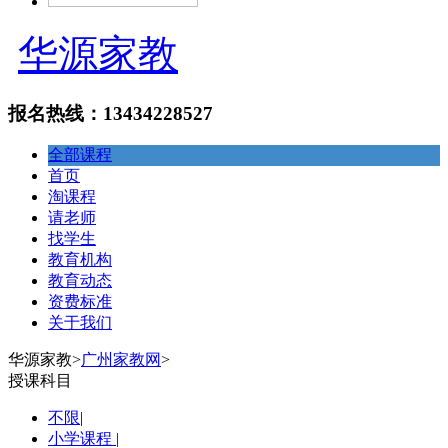
华源家教
报名热线：13434228527
全部课程
首页
淘课程
请老师
找学生
教育机构
教育动态
资费标准
关于我们
华源家教
>
广州家教网
>
授课科目
不限
|
小学课程
|