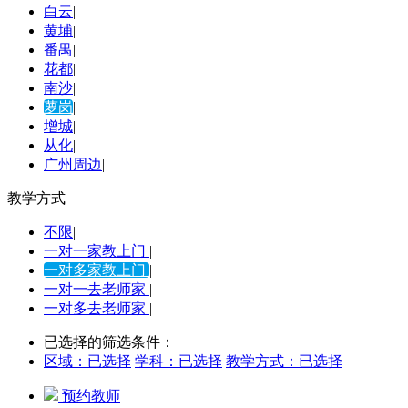
白云
|
黄埔
|
番禺
|
花都
|
南沙
|
萝岗
|
增城
|
从化
|
广州周边
|
教学方式
不限
|
一对一家教上门
|
一对多家教上门
|
一对一去老师家
|
一对多去老师家
|
已选择的筛选条件：
区域：
已选择
学科：
已选择
教学方式：
已选择
预约教师