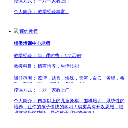
授课方式：
一对一家教上门
个人简介：
教学经验丰富...
预约教师
棋类培训中心
老师
教学经验：
年
课时费：
127
元/时
教授科目：
情商培养，生活技能
辅导范围：
荔湾，越秀，海珠，天河，白云，黄埔，番
禺，花都，南沙，萝岗，增城，从化
授课方式：
一对一家教上门
个人简介：
四岁以上的儿童象棋、围棋培训。系统性的
培养，让你的孩子愉快的学习！棋类具有开发思维，增
强抗挫折的功能！是你孩子明智的选择！...