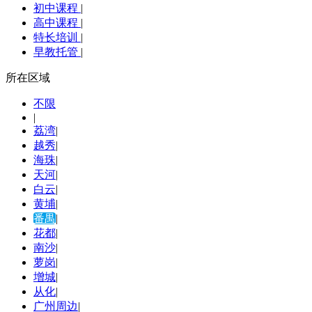
初中课程
|
高中课程
|
特长培训
|
早教托管
|
所在区域
不限
|
荔湾
|
越秀
|
海珠
|
天河
|
白云
|
黄埔
|
番禺
|
花都
|
南沙
|
萝岗
|
增城
|
从化
|
广州周边
|