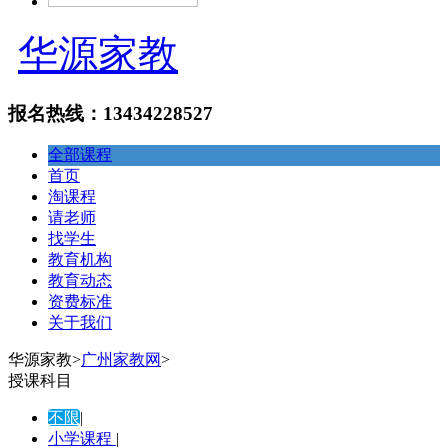
华源家教
报名热线：13434228527
全部课程
首页
淘课程
请老师
找学生
教育机构
教育动态
资费标准
关于我们
华源家教
>
广州家教网
>
授课科目
不限
|
小学课程
|