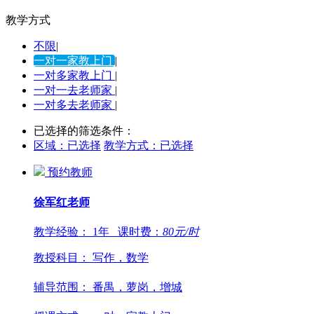
教学方式
不限
|
一对一家教上门
|
一对多家教上门
|
一对一去老师家
|
一对多去老师家
|
已选择的筛选条件：
区域：
已选择
教学方式：
已选择
预约教师
徐军红
老师
教学经验：
1年
课时费：
80
元/时
教授科目：
写作，数学
辅导范围：
番禺，萝岗，增城