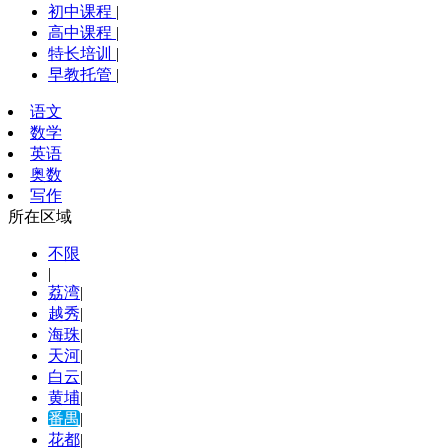
初中课程
|
高中课程
|
特长培训
|
早教托管
|
语文
数学
英语
奥数
写作
所在区域
不限
|
荔湾
|
越秀
|
海珠
|
天河
|
白云
|
黄埔
|
番禺
|
花都
|