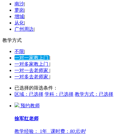
南沙
|
萝岗
|
增城
|
从化
|
广州周边
|
教学方式
不限
|
一对一家教上门
|
一对多家教上门
|
一对一去老师家
|
一对多去老师家
|
已选择的筛选条件：
区域：
已选择
学科：
已选择
教学方式：
已选择
预约教师
徐军红
老师
教学经验：
1年
课时费：
80
元/时