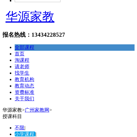
华源家教
报名热线：13434228527
全部课程
首页
淘课程
请老师
找学生
教育机构
教育动态
资费标准
关于我们
华源家教
>
广州家教网
>
授课科目
不限
|
小学课程
|