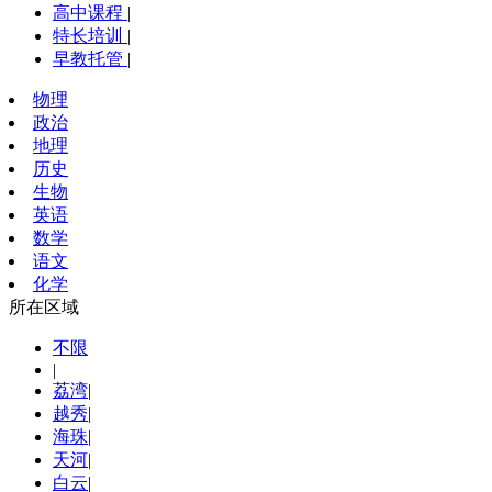
高中课程
|
特长培训
|
早教托管
|
物理
政治
地理
历史
生物
英语
数学
语文
化学
所在区域
不限
|
荔湾
|
越秀
|
海珠
|
天河
|
白云
|