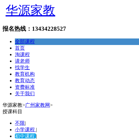
华源家教
报名热线：13434228527
全部课程
首页
淘课程
请老师
找学生
教育机构
教育动态
资费标准
关于我们
华源家教
>
广州家教网
>
授课科目
不限
|
小学课程
|
初中课程
|