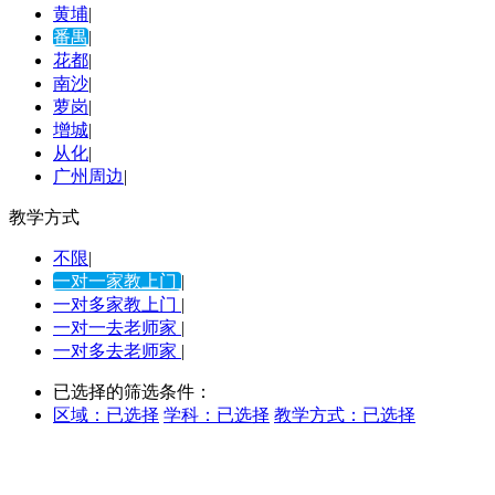
黄埔
|
番禺
|
花都
|
南沙
|
萝岗
|
增城
|
从化
|
广州周边
|
教学方式
不限
|
一对一家教上门
|
一对多家教上门
|
一对一去老师家
|
一对多去老师家
|
已选择的筛选条件：
区域：
已选择
学科：
已选择
教学方式：
已选择