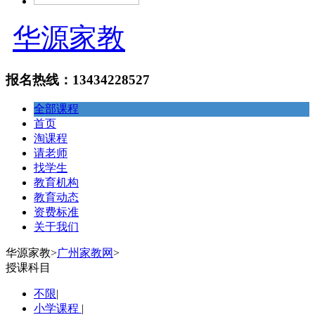
华源家教
报名热线：13434228527
全部课程
首页
淘课程
请老师
找学生
教育机构
教育动态
资费标准
关于我们
华源家教
>
广州家教网
>
授课科目
不限
|
小学课程
|