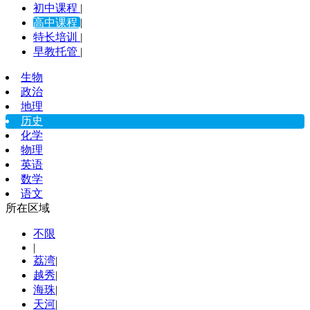
初中课程
|
高中课程
|
特长培训
|
早教托管
|
生物
政治
地理
历史
化学
物理
英语
数学
语文
所在区域
不限
|
荔湾
|
越秀
|
海珠
|
天河
|