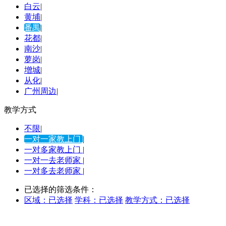
白云
|
黄埔
|
番禺
|
花都
|
南沙
|
萝岗
|
增城
|
从化
|
广州周边
|
教学方式
不限
|
一对一家教上门
|
一对多家教上门
|
一对一去老师家
|
一对多去老师家
|
已选择的筛选条件：
区域：
已选择
学科：
已选择
教学方式：
已选择